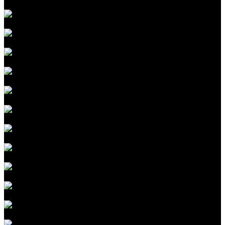
Защита крыши автомобиля пленкой
Защита бампера пленкой
Защита зеркал заднего вида пленкой
Полоса на крышу
Оклейка цветным винилом
Оклейка текстурной пленкой
Оклейка авто камуфляжной пленкой
Антихром
Комплексная шумоизоляция авто
Шумоизоляция дверей автомобиля
Шумоизоляция пола автомобиля
Шумоизоляция крыши