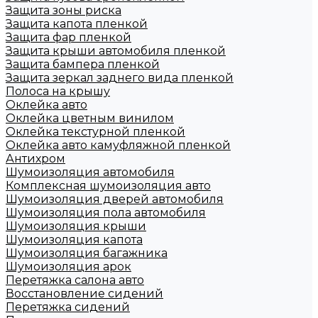
Защита зоны риска
Защита капота пленкой
Защита фар пленкой
Защита крыши автомобиля пленкой
Защита бампера пленкой
Защита зеркал заднего вида пленкой
Полоса на крышу
Оклейка авто
Оклейка цветным винилом
Оклейка текстурной пленкой
Оклейка авто камуфляжной пленкой
Антихром
Шумоизоляция автомобиля
Комплексная шумоизоляция авто
Шумоизоляция дверей автомобиля
Шумоизоляция пола автомобиля
Шумоизоляция крыши
Шумоизоляция капота
Шумоизоляция багажника
Шумоизоляция арок
Перетяжка салона авто
Восстановление сидений
Перетяжка сидений