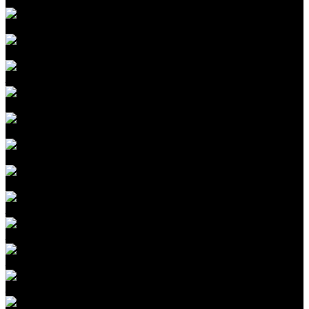
Полировка кузова автомобиля
Керамическое покрытие кузова
Покрытие автомобиля жидким стеклом
Защита кузова автомобиля воском
Химчистка салона автомобиля
Реставрация кожи и салона автомобиля
Керамика кожи
Устранение запахов в автомобиле
Защита кузова бронепленкой
Защита зоны риска
Защита капота пленкой
Защита фар пленкой