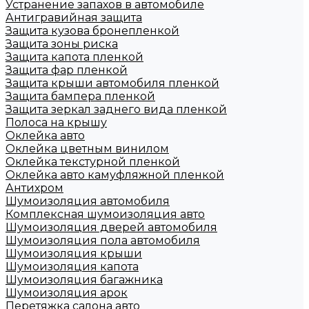
Устранение запахов в автомобиле
Антигравийная защита
Защита кузова бронепленкой
Защита зоны риска
Защита капота пленкой
Защита фар пленкой
Защита крыши автомобиля пленкой
Защита бампера пленкой
Защита зеркал заднего вида пленкой
Полоса на крышу
Оклейка авто
Оклейка цветным винилом
Оклейка текстурной пленкой
Оклейка авто камуфляжной пленкой
Антихром
Шумоизоляция автомобиля
Комплексная шумоизоляция авто
Шумоизоляция дверей автомобиля
Шумоизоляция пола автомобиля
Шумоизоляция крыши
Шумоизоляция капота
Шумоизоляция багажника
Шумоизоляция арок
Перетяжка салона авто