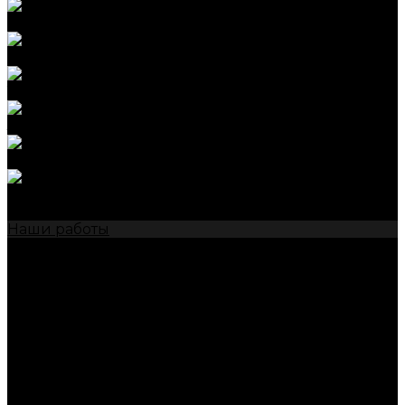
Полировка стекол
Ремонт сколов на стекле
Тонировка стекол авто
Замена стекол авто
Атермальная пленка
Антидождь
Акции
Наши работы
Контакты
...
О нас
Отзывы
Партнеры
Сотрудники
Реквизиты
Политика конфиденциальности
Услуги
Мойка автомобиля