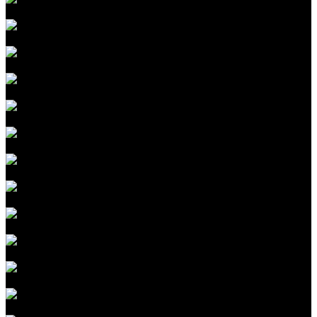
Шумоизоляция капота
Шумоизоляция багажника
Шумоизоляция арок
Восстановление сидений
Перетяжка сидений
Перетяжка руля
Перетяжка дверных карт
Перетяжка потолка
Полировка фар
Установка Bi-LED, 3-LED оптики
Регулировка уровня фар
Восстановление фар