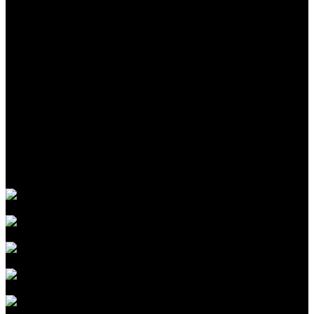
Партнеры
Сотрудники
Реквизиты
Политика конфиденциальности
Услуги
Мойка автомобиля
Детейлинг кузова
Детейлинг салона
Антигравийная защита
Оклейка авто
Шумоизоляция автомобиля
Перетяжка салона авто
Оптика автомобиля
Стекла автомобиля
Детейлинг-мойка автомобиля
Антибитумная мойка кузова
Химчистка двигателя автомобиля
Мойка кузова от металлических вкраплений