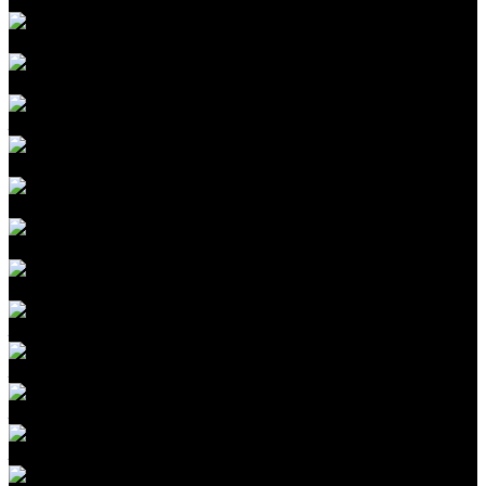
Полировка кузова автомобиля
Керамическое покрытие кузова
Покрытие автомобиля жидким стеклом
Защита кузова автомобиля воском
Химчистка салона автомобиля
Реставрация кожи и салона автомобиля
Керамика кожи
Устранение запахов в автомобиле
Защита кузова бронепленкой
Защита зоны риска
Защита капота пленкой
Защита фар пленкой