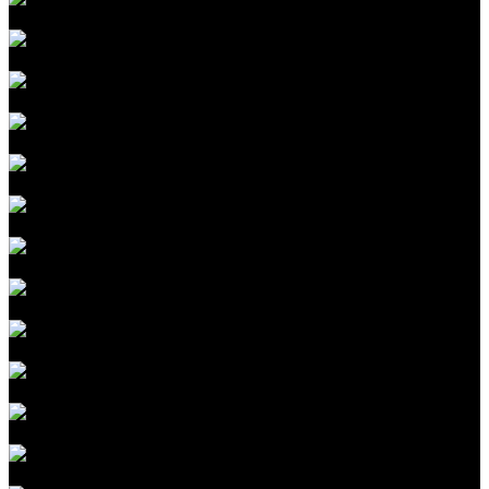
Шумоизоляция капота
Шумоизоляция багажника
Шумоизоляция арок
Восстановление сидений
Перетяжка сидений
Перетяжка руля
Перетяжка дверных карт
Перетяжка потолка
Полировка фар
Установка Bi-LED, 3-LED оптики
Регулировка уровня фар
Восстановление фар