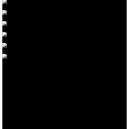
Полировка стекол
Ремонт сколов на стекле
Тонировка стекол авто
Замена стекол авто
Атермальная пленка
Антидождь
Акции
Наши работы
Контакты
...
О нас
Отзывы
Партнеры
Сотрудники
Реквизиты
Политика конфиденциальности
Услуги
Мойка автомобиля