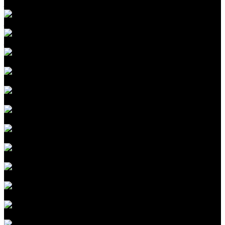
Защита крыши автомобиля пленкой
Защита бампера пленкой
Защита зеркал заднего вида пленкой
Полоса на крышу
Оклейка цветным винилом
Оклейка текстурной пленкой
Оклейка авто камуфляжной пленкой
Антихром
Комплексная шумоизоляция авто
Шумоизоляция дверей автомобиля
Шумоизоляция пола автомобиля
Шумоизоляция крыши