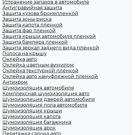
Устранение запахов в автомобиле
Антигравийная защита
Защита кузова бронепленкой
Защита зоны риска
Защита капота пленкой
Защита фар пленкой
Защита крыши автомобиля пленкой
Защита бампера пленкой
Защита зеркал заднего вида пленкой
Полоса на крышу
Оклейка авто
Оклейка цветным винилом
Оклейка текстурной пленкой
Оклейка авто камуфляжной пленкой
Антихром
Шумоизоляция автомобиля
Комплексная шумоизоляция авто
Шумоизоляция дверей автомобиля
Шумоизоляция пола автомобиля
Шумоизоляция крыши
Шумоизоляция капота
Шумоизоляция багажника
Шумоизоляция арок
Перетяжка салона авто