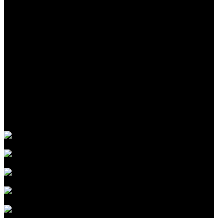
Партнеры
Сотрудники
Реквизиты
Политика конфиденциальности
Услуги
Мойка автомобиля
Детейлинг кузова
Детейлинг салона
Антигравийная защита
Оклейка авто
Шумоизоляция автомобиля
Перетяжка салона авто
Оптика автомобиля
Стекла автомобиля
Детейлинг-мойка автомобиля
Антибитумная мойка кузова
Химчистка двигателя автомобиля
Мойка кузова от металлических вкраплений