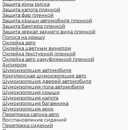
Защита зоны риска
Защита капота пленкой
Защита фар пленкой
Защита крыши автомобиля пленкой
Защита бампера пленкой
Защита зеркал заднего вида пленкой
Полоса на крышу
Оклейка авто
Оклейка цветным винилом
Оклейка текстурной пленкой
Оклейка авто камуфляжной пленкой
Антихром
Шумоизоляция автомобиля
Комплексная шумоизоляция авто
Шумоизоляция дверей автомобиля
Шумоизоляция пола автомобиля
Шумоизоляция крыши
Шумоизоляция капота
Шумоизоляция багажника
Шумоизоляция арок
Перетяжка салона авто
Восстановление сидений
Перетяжка сидений