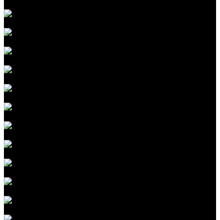
Защита крыши автомобиля пленкой
Защита бампера пленкой
Защита зеркал заднего вида пленкой
Полоса на крышу
Оклейка цветным винилом
Оклейка текстурной пленкой
Оклейка авто камуфляжной пленкой
Антихром
Комплексная шумоизоляция авто
Шумоизоляция дверей автомобиля
Шумоизоляция пола автомобиля
Шумоизоляция крыши