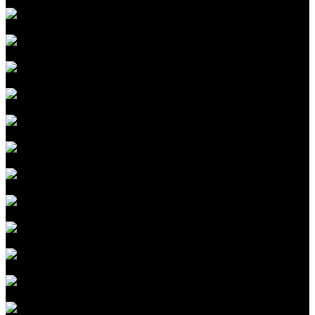
Полировка кузова автомобиля
Керамическое покрытие кузова
Покрытие автомобиля жидким стеклом
Защита кузова автомобиля воском
Химчистка салона автомобиля
Реставрация кожи и салона автомобиля
Керамика кожи
Устранение запахов в автомобиле
Защита кузова бронепленкой
Защита зоны риска
Защита капота пленкой
Защита фар пленкой