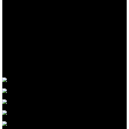
Партнеры
Сотрудники
Реквизиты
Политика конфиденциальности
Услуги
Мойка автомобиля
Детейлинг кузова
Детейлинг салона
Антигравийная защита
Оклейка авто
Шумоизоляция автомобиля
Перетяжка салона авто
Оптика автомобиля
Стекла автомобиля
Детейлинг-мойка автомобиля
Антибитумная мойка кузова
Химчистка двигателя автомобиля
Мойка кузова от металлических вкраплений