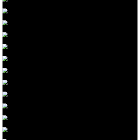
Шумоизоляция капота
Шумоизоляция багажника
Шумоизоляция арок
Восстановление сидений
Перетяжка сидений
Перетяжка руля
Перетяжка дверных карт
Перетяжка потолка
Полировка фар
Установка Bi-LED, 3-LED оптики
Регулировка уровня фар
Восстановление фар