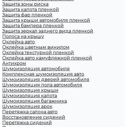
Защита зоны риска
Защита капота пленкой
Защита фар пленкой
Защита крыши автомобиля пленкой
Защита бампера пленкой
Защита зеркал заднего вида пленкой
Полоса на крышу
Оклейка авто
Оклейка цветным винилом
Оклейка текстурной пленкой
Оклейка авто камуфляжной пленкой
Антихром
Шумоизоляция автомобиля
Комплексная шумоизоляция авто
Шумоизоляция дверей автомобиля
Шумоизоляция пола автомобиля
Шумоизоляция крыши
Шумоизоляция капота
Шумоизоляция багажника
Шумоизоляция арок
Перетяжка салона авто
Восстановление сидений
Перетяжка сидений