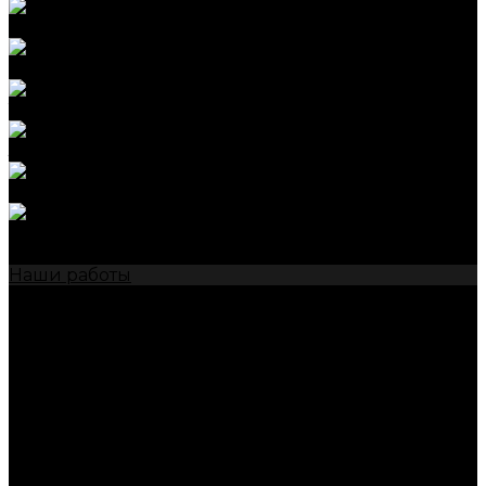
Полировка стекол
Ремонт сколов на стекле
Тонировка стекол авто
Замена стекол авто
Атермальная пленка
Антидождь
Акции
Наши работы
Контакты
...
О нас
Отзывы
Партнеры
Сотрудники
Реквизиты
Политика конфиденциальности
Услуги
Мойка автомобиля