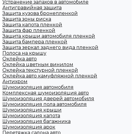
Устранение запахов в автомобиле
Антигравийная защита
Защита кузова бронепленкой
Защита зоны риска
Защита капота пленкой
Защита фар пленкой
Защита крыши автомобиля пленкой
Защита бампера пленкой
Защита зеркал заднего вида пленкой
Полоса на крышу
Оклейка авто
Оклейка цветным винилом
Оклейка текстурной пленкой
Оклейка авто камуфляжной пленкой
Антихром
Шумоизоляция автомобиля
Комплексная шумоизоляция авто
Шумоизоляция дверей автомобиля
Шумоизоляция пола автомобиля
Шумоизоляция крыши
Шумоизоляция капота
Шумоизоляция багажника
Шумоизоляция арок
Перетяжка салона авто